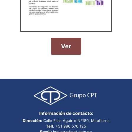
Ver
Añade aquí tu texto de
cabecera
Información de contacto:
Dirección:
Calle Elias Aguirre N°180, Miraflores
Telf.
+51 996 570 125
Email:
inavarro@cpt.com.pe